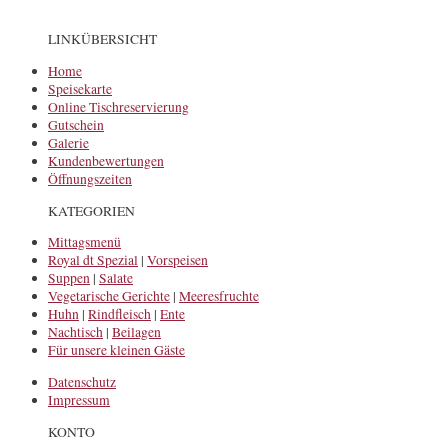
LINKÜBERSICHT
Home
Speisekarte
Online Tischreservierung
Gutschein
Galerie
Kundenbewertungen
Öffnungszeiten
KATEGORIEN
Mittagsmenü
Royal dt Spezial
|
Vorspeisen
Suppen
|
Salate
Vegetarische Gerichte
|
Meeresfruchte
Huhn
|
Rindfleisch
|
Ente
Nachtisch
|
Beilagen
Für unsere kleinen Gäste
Datenschutz
Impressum
KONTO