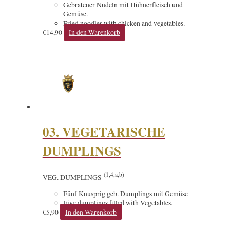
Gebratener Nudeln mit Hühnerfleisch und
Gemüse.
Fried noodles with chicken and vegetables.
€
14,90
In den Warenkorb
03. VEGETARISCHE
DUMPLINGS
(1,4,a,b)
VEG. DUMPLINGS
Fünf Knusprig geb. Dumplings mit Gemüse
Five dumplings filled with Vegetables.
€
5,90
In den Warenkorb