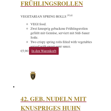
FRÜHLINGSROLLEN
(4,a)
VEGETARIAN SPRING ROLLS
VEGI food.
Zwei knusprig gebackene Frühlingsrollen
gefüllt mit Gemüse, serviert mit Süß-Sauer
Soße.
Two crispy spring rolls filled with vegetables
served with sweet-sour sauce.
€
5,90
In den Warenkorb
42. GEB. NUDELN MIT
KNUSPRIGES HUHN