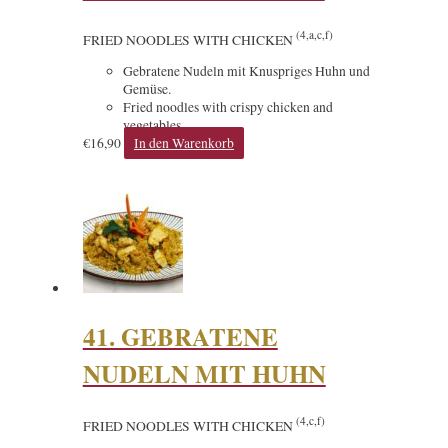
(4,a,c,f)
FRIED NOODLES WITH CHICKEN
Gebratene Nudeln mit Knuspriges Huhn und
Gemüse.
Fried noodles with crispy chicken and
vegetables.
€
16,90
In den Warenkorb
41. GEBRATENE
NUDELN MIT HUHN
(4,c,f)
FRIED NOODLES WITH CHICKEN