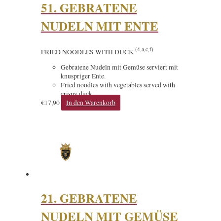
51. GEBRATENE
NUDELN MIT ENTE
(4,a,c,f)
FRIED NOODLES WITH DUCK
Gebratene Nudeln mit Gemüse serviert mit
knuspriger Ente.
Fried noodles with vegetables served with
crispy duck.
€
17,90
In den Warenkorb
21. GEBRATENE
NUDELN MIT GEMÜSE