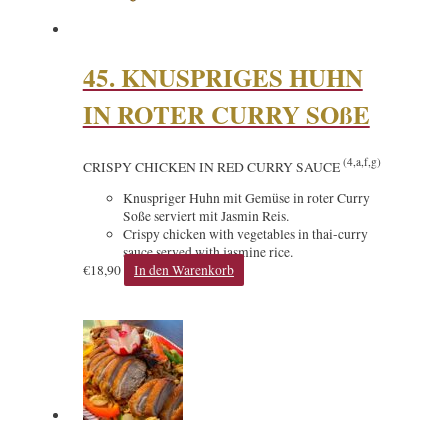
45. KNUSPRIGES HUHN
IN ROTER CURRY SOßE
(4,a,f,g)
CRISPY CHICKEN IN RED CURRY SAUCE
Knuspriger Huhn mit Gemüse in roter Curry
Soße serviert mit Jasmin Reis.
Crispy chicken with vegetables in thai-curry
sauce served with jasmine rice.
€
18,90
In den Warenkorb