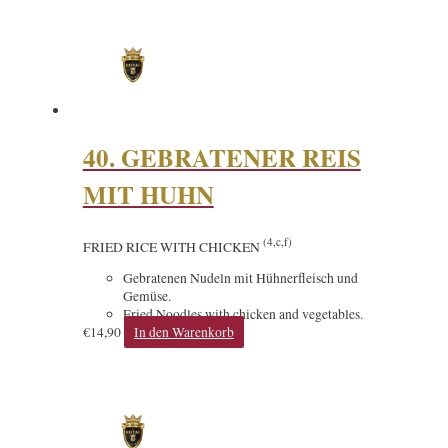
40. GEBRATENER REIS
MIT HUHN
(4,c,f)
FRIED RICE WITH CHICKEN
Gebratenen Nudeln mit Hühnerfleisch und
Gemüse.
Fried Noodles with chicken and vegetables.
€
14,90
In den Warenkorb