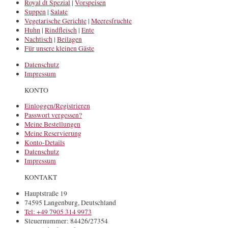
Royal dt Spezial
|
Vorspeisen
Suppen
|
Salate
Vegetarische Gerichte
|
Meeresfruchte
Huhn
|
Rindfleisch
|
Ente
Nachtisch
|
Beilagen
Für unsere kleinen Gäste
Datenschutz
Impressum
KONTO
Einloggen/Registrieren
Passwort vergessen?
Meine Bestellungen
Meine Reservierung
Konto-Details
Datenschutz
Impressum
KONTAKT
Hauptstraße 19
74595 Langenburg, Deutschland
Tel: +49 7905 314 9973
Steuernummer: 84426/27354