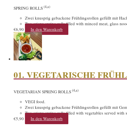
(4,a)
SPRING ROLLS
Zwei knusprig gebackene Frühlingsrollen gefüllt mit Hac
Two crispy spring rolls filled with minced meat, glass n
€
6,90
In den Warenkorb
01. VEGETARISCHE FRÜH
(4,a)
VEGETARIAN SPRING ROLLS
VEGI food.
Zwei knusprig gebackene Frühlingsrollen gefüllt mit Gem
Two crispy spring rolls filled with vegetables served with
€
5,90
In den Warenkorb