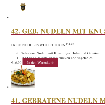
42. GEB. NUDELN MIT KN
(4,a,c,f)
FRIED NOODLES WITH CHICKEN
Gebratene Nudeln mit Knuspriges Huhn und Gemüse.
Fried noodles with crispy chicken and vegetables.
€
16,90
In den Warenkorb
41. GEBRATENE NUDELN 