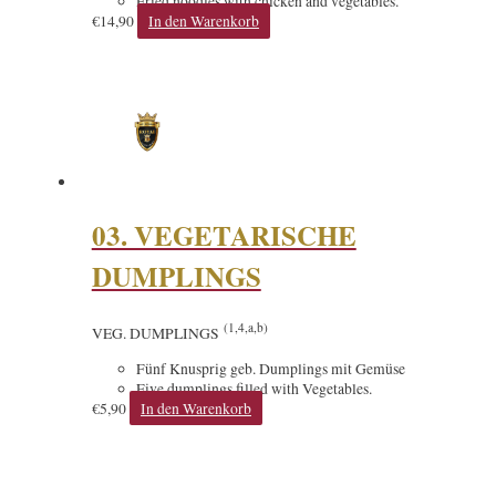
Fried noodles with chicken and vegetables.
€
14,90
In den Warenkorb
03. VEGETARISCHE
DUMPLINGS
(1,4,a,b)
VEG. DUMPLINGS
Fünf Knusprig geb. Dumplings mit Gemüse
Five dumplings filled with Vegetables.
€
5,90
In den Warenkorb