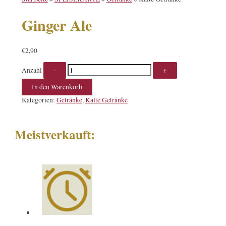
Ginger Ale
€
2,90
Anzahl
In den Warenkorb
Kategorien:
Getränke
,
Kalte Getränke
Meistverkauft: