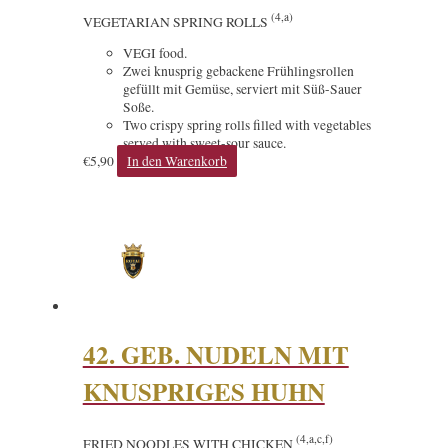
(4,a)
VEGETARIAN SPRING ROLLS
VEGI food.
Zwei knusprig gebackene Frühlingsrollen
gefüllt mit Gemüse, serviert mit Süß-Sauer
Soße.
Two crispy spring rolls filled with vegetables
served with sweet-sour sauce.
€
5,90
In den Warenkorb
42. GEB. NUDELN MIT
KNUSPRIGES HUHN
(4,a,c,f)
FRIED NOODLES WITH CHICKEN