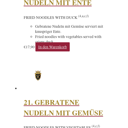
NUDELN MIT ENTE
(4,a,c,f)
FRIED NOODLES WITH DUCK
Gebratene Nudeln mit Gemüse serviert mit
knuspriger Ente.
Fried noodles with vegetables served with
crispy duck.
€
17,90
In den Warenkorb
21. GEBRATENE
NUDELN MIT GEMÜSE
(4,c,f)
FRIED NOODLES WITH VEGETABLES