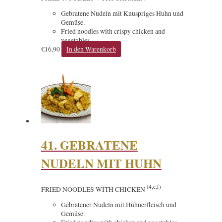
Gebratene Nudeln mit Knuspriges Huhn und
Gemüse.
Fried noodles with crispy chicken and
vegetables.
€
16,90
In den Warenkorb
41. GEBRATENE
NUDELN MIT HUHN
(4,c,f)
FRIED NOODLES WITH CHICKEN
Gebratener Nudeln mit Hühnerfleisch und
Gemüse.