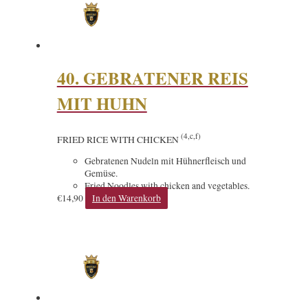
40. GEBRATENER REIS
MIT HUHN
(4,c,f)
FRIED RICE WITH CHICKEN
Gebratenen Nudeln mit Hühnerfleisch und
Gemüse.
Fried Noodles with chicken and vegetables.
€
14,90
In den Warenkorb