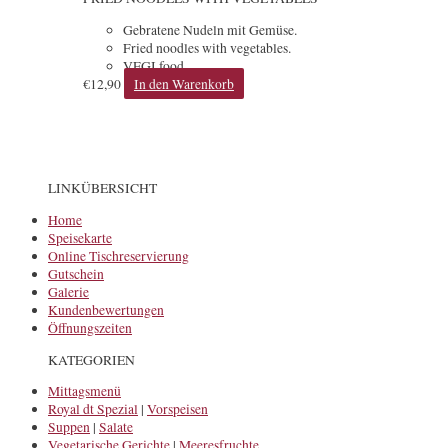
Gebratene Nudeln mit Gemüse.
Fried noodles with vegetables.
VEGI food.
€
12,90
In den Warenkorb
LINKÜBERSICHT
Home
Speisekarte
Online Tischreservierung
Gutschein
Galerie
Kundenbewertungen
Öffnungszeiten
KATEGORIEN
Mittagsmenü
Royal dt Spezial
|
Vorspeisen
Suppen
|
Salate
Vegetarische Gerichte
|
Meeresfruchte