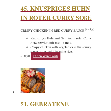
45. KNUSPRIGES HUHN
IN ROTER CURRY SOßE
(4,a,f,g)
CRISPY CHICKEN IN RED CURRY SAUCE
Knuspriger Huhn mit Gemüse in roter Curry
Soße serviert mit Jasmin Reis.
Crispy chicken with vegetables in thai-curry
sauce served with jasmine rice.
€
18,90
In den Warenkorb
51. GEBRATENE